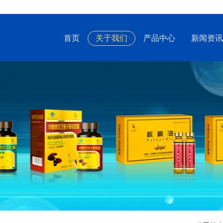
首页
关于我们
产品中心
新闻资讯