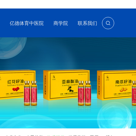
亿德体育中医院
商学院
联系我们